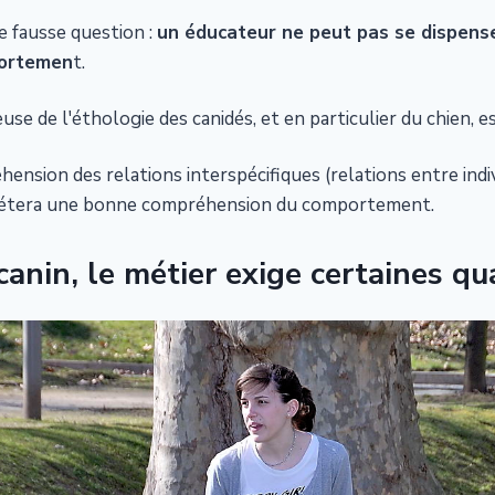
ne fausse question :
un éducateur ne peut pas se dispens
portemen
t.
se de l'éthologie des canidés, et en particulier du chien, e
nsion des relations interspécifiques (relations entre indi
létera une bonne compréhension du comportement.
anin, le métier exige certaines qual