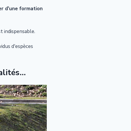
er d'une formation
st indispensable.
vidus d'espèces
ités...